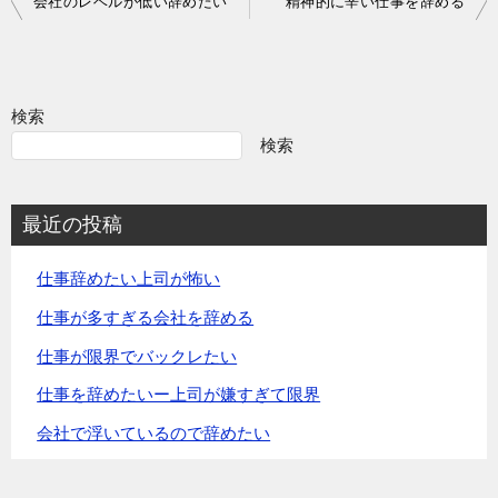
会社のレベルが低い辞めたい
精神的に辛い仕事を辞める
稿
ナ
ビ
検索
検索
ゲ
ー
最近の投稿
シ
ョ
仕事辞めたい上司が怖い
ン
仕事が多すぎる会社を辞める
仕事が限界でバックレたい
仕事を辞めたいー上司が嫌すぎて限界
会社で浮いているので辞めたい