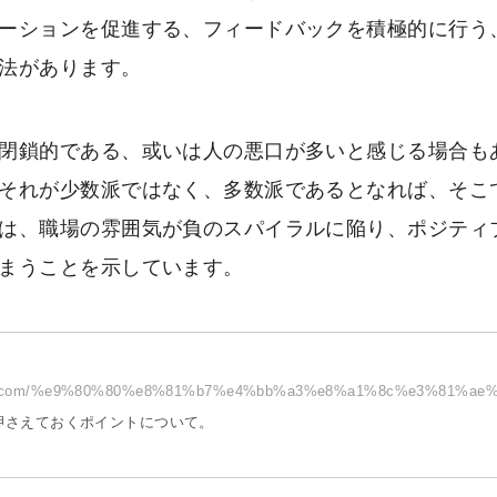
ーションを促進する、フィードバックを積極的に行う
法があります。
閉鎖的である、或いは人の悪口が多いと感じる場合も
それが少数派ではなく、多数派であるとなれば、そこ
は、職場の雰囲気が負のスパイラルに陥り、ポジティ
まうことを示しています。
gress.com/%e9%80%80%e8%81%b7%e4%bb%a3%e8%a1%8c%e3%81%ae%.
押さえておくポイントについて。