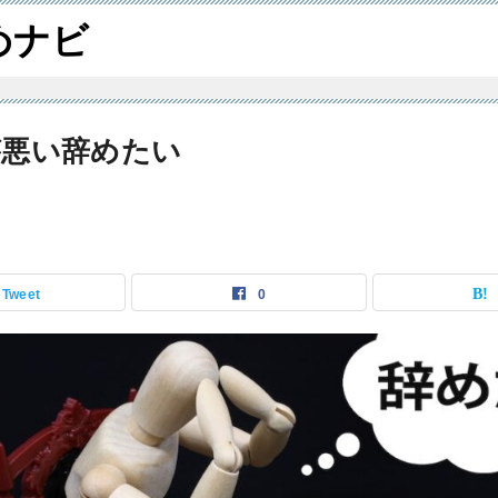
めナビ
゙悪い辞めたい
Tweet
0